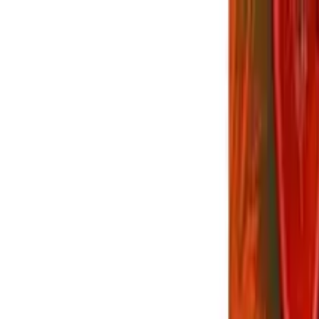
願う便利機能や改善要望まとめ
【FF14】「リセ
難易度固定における『未経験者』の地雷率
で振り返るあの景色がエモすぎる。初心者配信
LB、結局いつ撃つのが正解？アライアンスレイ
」プレイヤーが切実に願う便利機能や改善要望
う人は信用するな？高難易度固定における『未
F14】つよニューで振り返るあの景色がエモす
14】闇の世界のLB、結局いつ撃つのが正解？