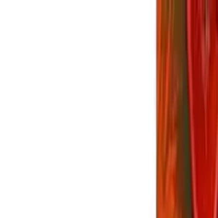
機能や改善要望まとめ
【FF14】「リセ
定における『未経験者』の地雷率
るあの景色がエモすぎる。初心者配信
局いつ撃つのが正解？アライアンスレイ
ヤーが切実に願う便利機能や改善要望
用するな？高難易度固定における『未
つよニューで振り返るあの景色がエモす
の世界のLB、結局いつ撃つのが正解？