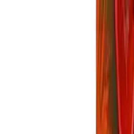
願う便利機能や改善要望まとめ
【FF14】「リセ
難易度固定における『未経験者』の地雷率
で振り返るあの景色がエモすぎる。初心者配信
LB、結局いつ撃つのが正解？アライアンスレイ
」プレイヤーが切実に願う便利機能や改善要望
う人は信用するな？高難易度固定における『未
F14】つよニューで振り返るあの景色がエモす
F14】闇の世界のLB、結局いつ撃つのが正解？