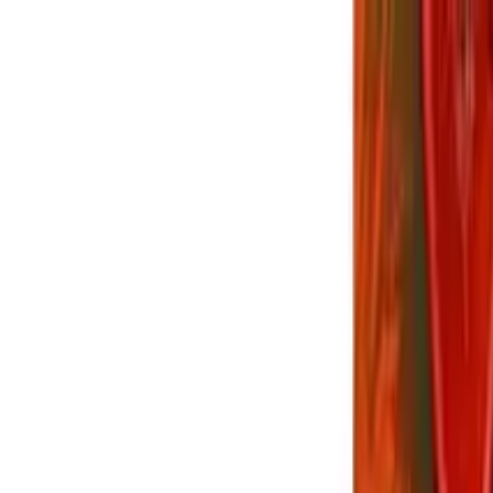
願う便利機能や改善要望まとめ
【FF14】「リセ
難易度固定における『未経験者』の地雷率
ーで振り返るあの景色がエモすぎる。初心者配信
LB、結局いつ撃つのが正解？アライアンスレイ
」プレイヤーが切実に願う便利機能や改善要望
う人は信用するな？高難易度固定における『未
F14】つよニューで振り返るあの景色がエモす
F14】闇の世界のLB、結局いつ撃つのが正解？