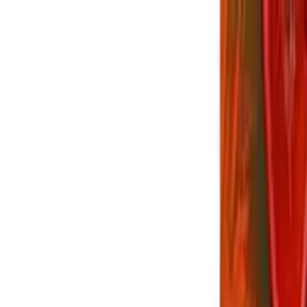
願う便利機能や改善要望まとめ
【FF14】「リセ
難易度固定における『未経験者』の地雷率
で振り返るあの景色がエモすぎる。初心者配信
LB、結局いつ撃つのが正解？アライアンスレイ
」プレイヤーが切実に願う便利機能や改善要望
う人は信用するな？高難易度固定における『未
F14】つよニューで振り返るあの景色がエモす
14】闇の世界のLB、結局いつ撃つのが正解？